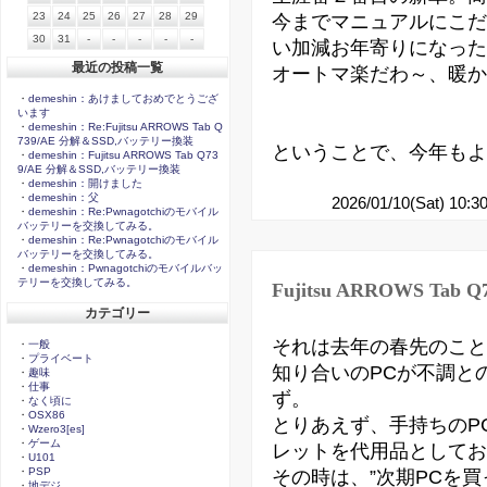
23
24
25
26
27
28
29
今までマニュアルにこだ
30
31
-
-
-
-
-
い加減お年寄りになった
最近の投稿一覧
オートマ楽だわ～、暖か
・
demeshin：あけましておめでとうござ
います
・
demeshin：Re:Fujitsu ARROWS Tab Q
739/AE 分解＆SSD,バッテリー換装
ということで、今年もよ
・
demeshin：Fujitsu ARROWS Tab Q73
9/AE 分解＆SSD,バッテリー換装
・
demeshin：開けました
・
demeshin：父
2026/01/10(Sat) 10:
・
demeshin：Re:Pwnagotchiのモバイル
バッテリーを交換してみる。
・
demeshin：Re:Pwnagotchiのモバイル
バッテリーを交換してみる。
・
demeshin：Pwnagotchiのモバイルバッ
テリーを交換してみる。
Fujitsu ARROWS Ta
カテゴリー
それは去年の春先のこと
・
一般
・
プライベート
知り合いのPCが不調と
・
趣味
・
仕事
ず。
・
なく頃に
・
OSX86
とりあえず、手持ちのPC
・
Wzero3[es]
・
ゲーム
レットを代用品としてお
・
U101
・
PSP
その時は、”次期PCを
・
地デジ