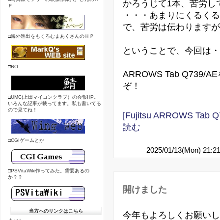
かろうじて1本、苦労し
Ｐ
・・・あまりにくるくる
で、苦労は伝わりますが
□海外進出をもくろむまあくさんのＨＰ
ということで、今回は・
□RO
ARROWS Tab Q7
ぞ！
□UMC(上田マイコンクラブ）の会報HP。
いろんな記事が載ってます。私も書いてる
ので見てね！
[Fujitsu ARROWS 
読む
□CGIゲームとか
2025/01/13(Mon) 21:2
□PSVitaWiki作ってみた。需要あるの
か？？
開けました
当方へのリンクはこちら
今年もよろしくお願いし