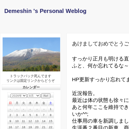
Demeshin 's Personal Weblog
あけましておめでとうご
すっかり正月も明ける直
ふと、何か忘れてるな～
トラックバック死んでます
HP更新すっかり忘れてま
リンクは固定リンクからどうぞ
カレンダー
近況報告。
最近は体の状態も徐々に
日
月
火
水
木
金
土
あと何年ここを維持でき
-
-
-
-
-
-
1
いか^^;
2
3
4
5
6
7
8
仕事用の車を新調しまし
9
10
11
12
13
14
15
生涯番２番目の新車。商
16
17
18
19
20
21
22