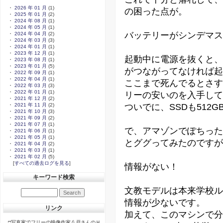
・
2026 年 01 月
(1)
の困った点が。
・
2025 年 01 月
(2)
・
2024 年 08 月
(1)
・
2024 年 05 月
(1)
バッテリーがシンデマスo
・
2024 年 04 月
(2)
・
2024 年 03 月
(3)
・
2024 年 01 月
(1)
・
2023 年 12 月
(1)
起動中に電源を抜くと、
・
2023 年 08 月
(1)
・
2023 年 01 月
(5)
がつながってなければ起
・
2022 年 09 月
(1)
・
2022 年 04 月
(1)
ここまで死んでるとさす
・
2022 年 03 月
(3)
・
2022 年 01 月
(1)
リーの安いのを入手して
・
2021 年 12 月
(2)
ついでに、SSDも512
・
2021 年 11 月
(2)
・
2021 年 10 月
(3)
・
2021 年 09 月
(2)
・
2021 年 07 月
(1)
で、アマゾンでぽちった
・
2021 年 06 月
(1)
・
2021 年 05 月
(1)
とググってみたのですが
・
2021 年 04 月
(2)
・
2021 年 03 月
(1)
・
2021 年 02 月
(5)
[
すべての過去ログを見る
]
情報がない！
キーワード検索
文教モデルは本来学校ル
情報が少ないです。
リンク
加えて、このマシンで分
□写真家でフリーの映像作家八戸さんのＨ