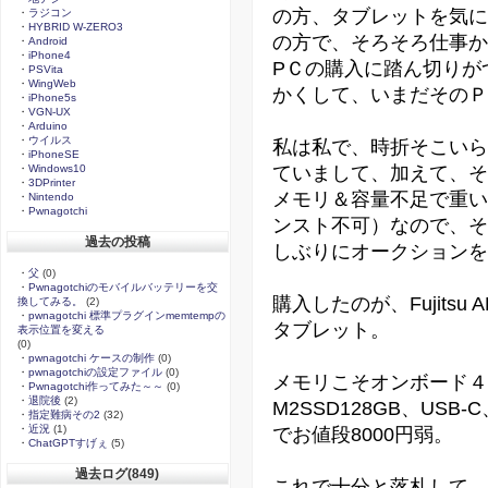
の方、タブレットを気に
・
ラジコン
・
HYBRID W-ZERO3
の方で、そろそろ仕事か
・
Android
・
iPhone4
PＣの購入に踏ん切りが
・
PSVita
・
WingWeb
かくして、いまだそのＰ
・
iPhone5s
・
VGN-UX
・
Arduino
・
ウイルス
私は私で、時折そこいら
・
iPhoneSE
ていまして、加えて、その
・
Windows10
・
3DPrinter
メモリ＆容量不足で重い・
・
Nintendo
・
Pwnagotchi
ンスト不可）なので、そ
過去の投稿
しぶりにオークションを
・
父
(0)
・
Pwnagotchiのモバイルバッテリーを交
購入したのが、Fujitsu 
換してみる。
(2)
・
pwnagotchi 標準プラグインmemtempの
タブレット。
表示位置を変える
(0)
・
pwnagotchi ケースの制作
(0)
・
pwnagotchiの設定ファイル
(0)
メモリこそオンボード４
・
Pwnagotchi作ってみた～～
(0)
・
退院後
(2)
M2SSD128GB、US
・
指定難病その2
(32)
・
近況
(1)
でお値段8000円弱。
・
ChatGPTすげぇ
(5)
過去ログ(849)
これで十分と落札して、