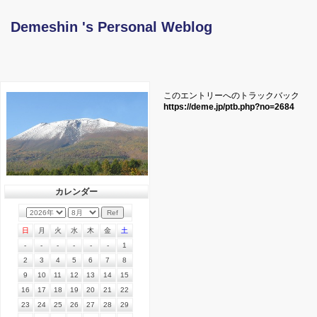
Demeshin 's Personal Weblog
このエントリーへのトラックバック
https://deme.jp/ptb.php?no=2684
カレンダー
日
月
火
水
木
金
土
-
-
-
-
-
-
1
2
3
4
5
6
7
8
9
10
11
12
13
14
15
16
17
18
19
20
21
22
23
24
25
26
27
28
29