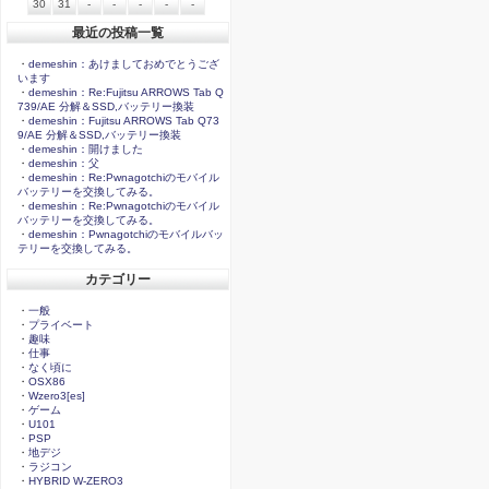
30
31
-
-
-
-
-
最近の投稿一覧
・
demeshin：あけましておめでとうござ
います
・
demeshin：Re:Fujitsu ARROWS Tab Q
739/AE 分解＆SSD,バッテリー換装
・
demeshin：Fujitsu ARROWS Tab Q73
9/AE 分解＆SSD,バッテリー換装
・
demeshin：開けました
・
demeshin：父
・
demeshin：Re:Pwnagotchiのモバイル
バッテリーを交換してみる。
・
demeshin：Re:Pwnagotchiのモバイル
バッテリーを交換してみる。
・
demeshin：Pwnagotchiのモバイルバッ
テリーを交換してみる。
カテゴリー
・
一般
・
プライベート
・
趣味
・
仕事
・
なく頃に
・
OSX86
・
Wzero3[es]
・
ゲーム
・
U101
・
PSP
・
地デジ
・
ラジコン
・
HYBRID W-ZERO3