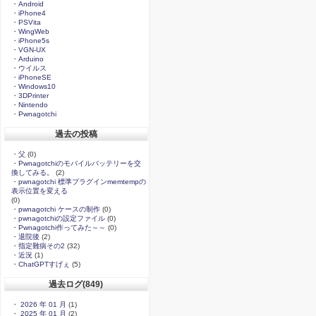
・
Android
・
iPhone4
・
PSVita
・
WingWeb
・
iPhone5s
・
VGN-UX
・
Arduino
・
ウイルス
・
iPhoneSE
・
Windows10
・
3DPrinter
・
Nintendo
・
Pwnagotchi
過去の投稿
・
父
(0)
・
Pwnagotchiのモバイルバッテリーを交
換してみる。
(2)
・
pwnagotchi 標準プラグインmemtempの
表示位置を変える
(0)
・
pwnagotchi ケースの制作
(0)
・
pwnagotchiの設定ファイル
(0)
・
Pwnagotchi作ってみた～～
(0)
・
退院後
(2)
・
指定難病その2
(32)
・
近況
(1)
・
ChatGPTすげぇ
(5)
過去ログ(849)
・
2026 年 01 月
(1)
・
2025 年 01 月
(2)