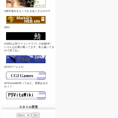
□海外進出をもくろむまあくさんのＨＰ
□RO
□UMC(上田マイコンクラブ）の会報HP。
いろんな記事が載ってます。私も書いてる
ので見てね！
□CGIゲームとか
□PSVitaWiki作ってみた。需要あるの
か？？
スタイル変更