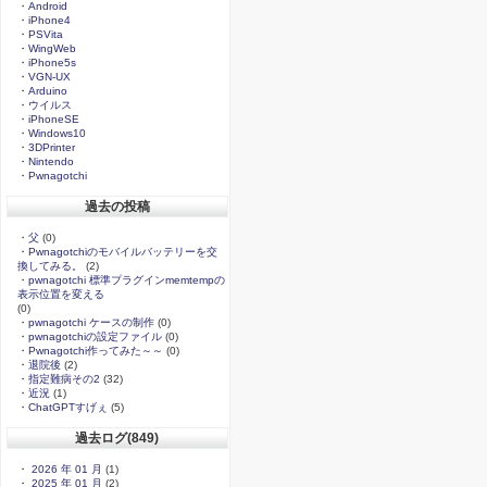
・
Android
・
iPhone4
・
PSVita
・
WingWeb
・
iPhone5s
・
VGN-UX
・
Arduino
・
ウイルス
・
iPhoneSE
・
Windows10
・
3DPrinter
・
Nintendo
・
Pwnagotchi
過去の投稿
・
父
(0)
・
Pwnagotchiのモバイルバッテリーを交
換してみる。
(2)
・
pwnagotchi 標準プラグインmemtempの
表示位置を変える
(0)
・
pwnagotchi ケースの制作
(0)
・
pwnagotchiの設定ファイル
(0)
・
Pwnagotchi作ってみた～～
(0)
・
退院後
(2)
・
指定難病その2
(32)
・
近況
(1)
・
ChatGPTすげぇ
(5)
過去ログ(849)
・
2026 年 01 月
(1)
・
2025 年 01 月
(2)