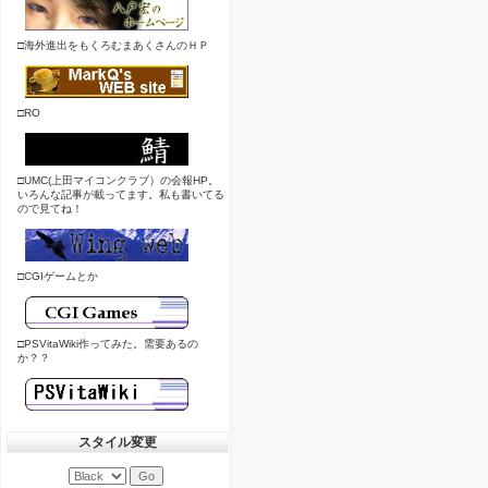
□海外進出をもくろむまあくさんのＨＰ
□RO
□UMC(上田マイコンクラブ）の会報HP。
いろんな記事が載ってます。私も書いてる
ので見てね！
□CGIゲームとか
□PSVitaWiki作ってみた。需要あるの
か？？
スタイル変更