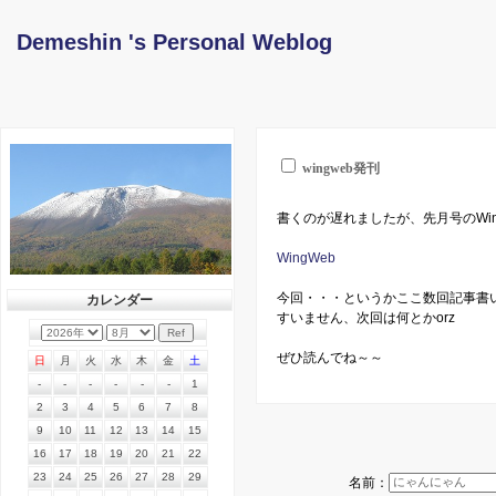
Demeshin 's Personal Weblog
wingweb発刊
書くのが遅れましたが、先月号のWin
WingWeb
今回・・・というかここ数回記事書
カレンダー
すいません、次回は何とかorz
ぜひ読んでね～～
日
月
火
水
木
金
土
-
-
-
-
-
-
1
2
3
4
5
6
7
8
9
10
11
12
13
14
15
16
17
18
19
20
21
22
23
24
25
26
27
28
29
名前：