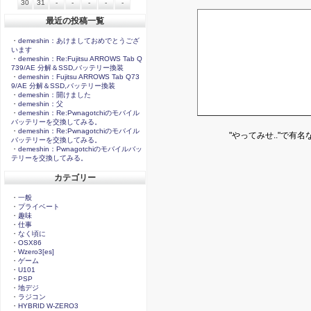
30
31
-
-
-
-
-
最近の投稿一覧
・
demeshin：あけましておめでとうござ
います
・
demeshin：Re:Fujitsu ARROWS Tab Q
739/AE 分解＆SSD,バッテリー換装
・
demeshin：Fujitsu ARROWS Tab Q73
9/AE 分解＆SSD,バッテリー換装
・
demeshin：開けました
・
demeshin：父
・
demeshin：Re:Pwnagotchiのモバイル
バッテリーを交換してみる。
・
demeshin：Re:Pwnagotchiのモバイル
"やってみせ.."で有
バッテリーを交換してみる。
・
demeshin：Pwnagotchiのモバイルバッ
テリーを交換してみる。
カテゴリー
・
一般
・
プライベート
・
趣味
・
仕事
・
なく頃に
・
OSX86
・
Wzero3[es]
・
ゲーム
・
U101
・
PSP
・
地デジ
・
ラジコン
・
HYBRID W-ZERO3