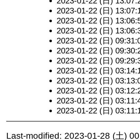
2023-01-22 (日) 13:07:
2023-01-22 (日) 13:07:
2023-01-22 (日) 13:06:5
2023-01-22 (日) 13:06:3
2023-01-22 (日) 09:31:
2023-01-22 (日) 09:30:
2023-01-22 (日) 09:29:
2023-01-22 (日) 03:14:1
2023-01-22 (日) 03:13:0
2023-01-22 (日) 03:12:2
2023-01-22 (日) 03:11:
2023-01-22 (日) 03:11:18
Last-modified: 2023-01-28 (土) 00