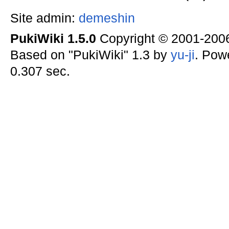
Site admin:
demeshin
PukiWiki 1.5.0
Copyright © 2001-20
Based on "PukiWiki" 1.3 by
yu-ji
. Pow
0.307 sec.