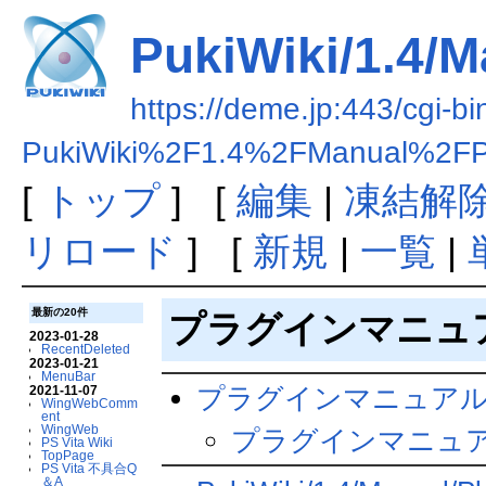
PukiWiki/1.4/M
https://deme.jp:443/cgi-bi
PukiWiki%2F1.4%2FManual%2FP
[
トップ
] [
編集
|
凍結解
リロード
] [
新規
|
一覧
|
最新の20件
プラグインマニュ
2023-01-28
RecentDeleted
2023-01-21
MenuBar
プラグインマニュア
2021-11-07
WingWebComm
ent
WingWeb
プラグインマニュ
PS Vita Wiki
TopPage
PS Vita 不具合Q
＆A