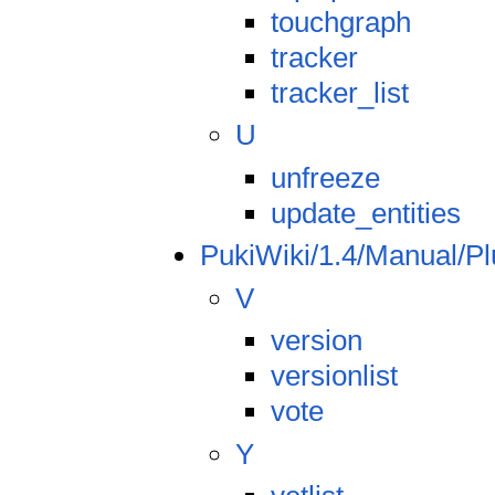
touchgraph
tracker
tracker_list
U
unfreeze
update_entities
PukiWiki/1.4/Manual/Pl
V
version
versionlist
vote
Y