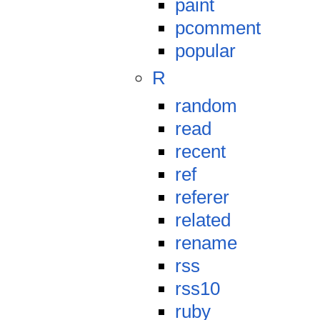
paint
pcomment
popular
R
random
read
recent
ref
referer
related
rename
rss
rss10
ruby