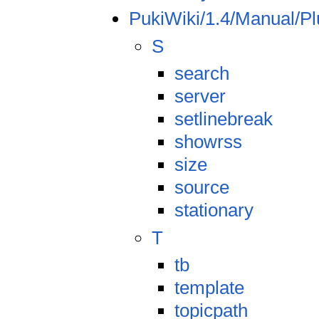
PukiWiki/1.4/Manual/Pl
S
search
server
setlinebreak
showrss
size
source
stationary
T
tb
template
topicpath