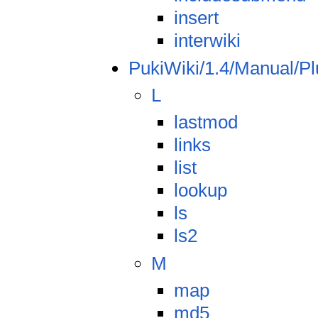
insert
interwiki
PukiWiki/1.4/Manual/Pl
L
lastmod
links
list
lookup
ls
ls2
M
map
md5