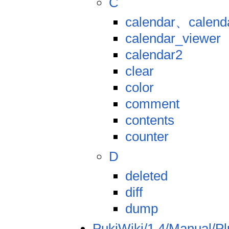
C
calendar、calend
calendar_viewer
calendar2
clear
color
comment
contents
counter
D
deleted
diff
dump
PukiWiki/1.4/Manual/Pl