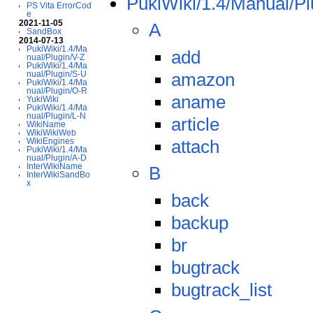
PukiWiki/1.4/Manual/Pl
PS Vita ErrorCod
e
2021-11-05
A
SandBox
2014-07-13
PukiWiki/1.4/Ma
add
nual/Plugin/V-Z
PukiWiki/1.4/Ma
amazon
nual/Plugin/S-U
PukiWiki/1.4/Ma
nual/Plugin/O-R
aname
YukiWiki
PukiWiki/1.4/Ma
nual/Plugin/L-N
article
WikiName
WikiWikiWeb
attach
WikiEngines
PukiWiki/1.4/Ma
nual/Plugin/A-D
InterWikiName
B
InterWikiSandBo
x
back
backup
br
bugtrack
bugtrack_list