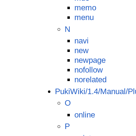
memo
menu
N
navi
new
newpage
nofollow
norelated
PukiWiki/1.4/Manual/P
O
online
P