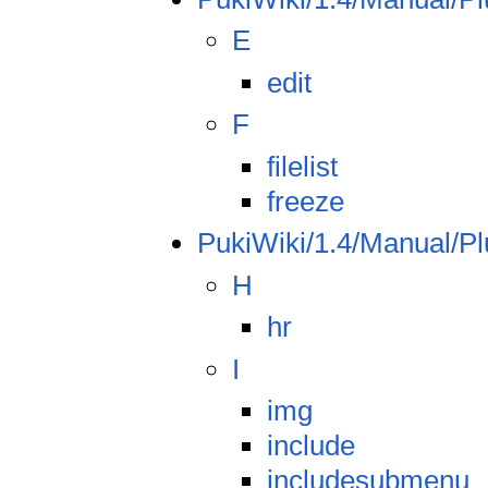
E
edit
F
filelist
freeze
PukiWiki/1.4/Manual/Pl
H
hr
I
img
include
includesubmenu