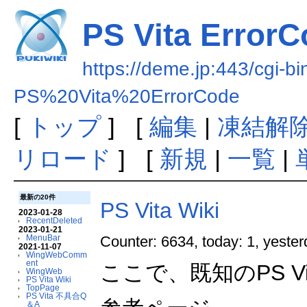
PS Vita Error
https://deme.jp:443/cgi-bi
PS%20Vita%20ErrorCode
[
トップ
] [
編集
|
凍結解
リロード
] [
新規
|
一覧
|
最新の20件
PS Vita Wiki
2023-01-28
RecentDeleted
2023-01-21
MenuBar
Counter: 6634, today: 1, yester
2021-11-07
WingWebComm
ent
ここで、既知のPS 
WingWeb
PS Vita Wiki
TopPage
PS Vita 不具合Q
＆A