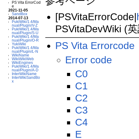
参考ページ
PS Vita ErrorCod
e
2021-11-05
[PSVitaErrorCode|
SandBox
2014-07-13
PukiWiki/1.4/Ma
nual/Plugin/V-Z
PSVitaDevWi
PukiWiki/1.4/Ma
nual/Plugin/S-U
PukiWiki/1.4/Ma
nual/Plugin/O-R
PS Vita Errorcode
YukiWiki
PukiWiki/1.4/Ma
nual/Plugin/L-N
WikiName
Error code
WikiWikiWeb
WikiEngines
PukiWiki/1.4/Ma
nual/Plugin/A-D
C0
InterWikiName
InterWikiSandBo
x
C1
C2
C3
C4
E