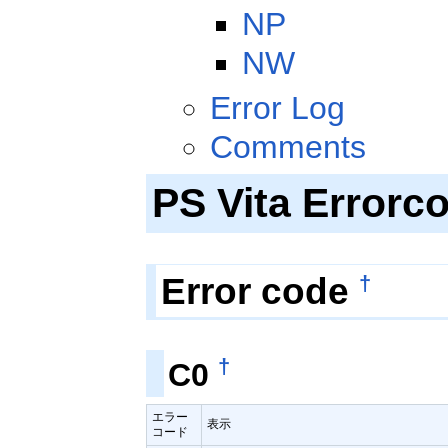
NP
NW
Error Log
Comments
PS Vita Errorc
Error code
†
†
C0
エラー
表示
コード