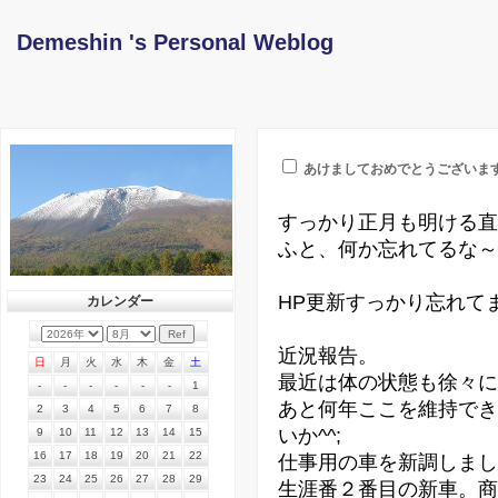
Demeshin 's Personal Weblog
あけましておめでとうございま
すっかり正月も明ける直
ふと、何か忘れてるな～
HP更新すっかり忘れてま
カレンダー
近況報告。
日
月
火
水
木
金
土
最近は体の状態も徐々に
-
-
-
-
-
-
1
あと何年ここを維持でき
2
3
4
5
6
7
8
いか^^;
9
10
11
12
13
14
15
16
17
18
19
20
21
22
仕事用の車を新調しまし
23
24
25
26
27
28
29
生涯番２番目の新車。商