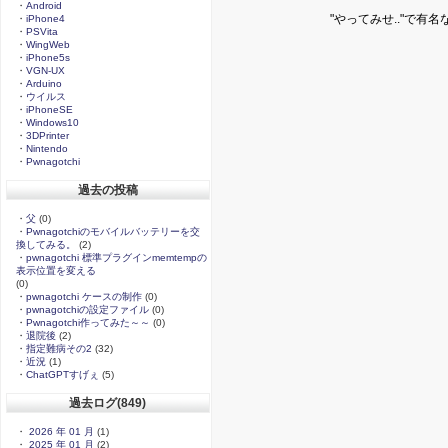
・
Android
"やってみせ.."で有
・
iPhone4
・
PSVita
・
WingWeb
・
iPhone5s
・
VGN-UX
・
Arduino
・
ウイルス
・
iPhoneSE
・
Windows10
・
3DPrinter
・
Nintendo
・
Pwnagotchi
過去の投稿
・
父
(0)
・
Pwnagotchiのモバイルバッテリーを交
換してみる。
(2)
・
pwnagotchi 標準プラグインmemtempの
表示位置を変える
(0)
・
pwnagotchi ケースの制作
(0)
・
pwnagotchiの設定ファイル
(0)
・
Pwnagotchi作ってみた～～
(0)
・
退院後
(2)
・
指定難病その2
(32)
・
近況
(1)
・
ChatGPTすげぇ
(5)
過去ログ(849)
・
2026 年 01 月
(1)
・
2025 年 01 月
(2)