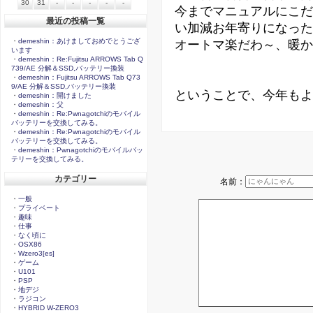
30
31
-
-
-
-
-
今までマニュアルにこだ
最近の投稿一覧
い加減お年寄りになった
・
demeshin：あけましておめでとうござ
オートマ楽だわ～、暖か
います
・
demeshin：Re:Fujitsu ARROWS Tab Q
739/AE 分解＆SSD,バッテリー換装
・
demeshin：Fujitsu ARROWS Tab Q73
9/AE 分解＆SSD,バッテリー換装
ということで、今年もよ
・
demeshin：開けました
・
demeshin：父
・
demeshin：Re:Pwnagotchiのモバイル
バッテリーを交換してみる。
・
demeshin：Re:Pwnagotchiのモバイル
バッテリーを交換してみる。
・
demeshin：Pwnagotchiのモバイルバッ
テリーを交換してみる。
カテゴリー
名前：
・
一般
・
プライベート
・
趣味
・
仕事
・
なく頃に
・
OSX86
・
Wzero3[es]
・
ゲーム
・
U101
・
PSP
・
地デジ
・
ラジコン
・
HYBRID W-ZERO3