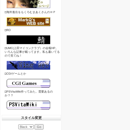
□海外進出をもくろむまあくさんのＨＰ
□RO
□UMC(上田マイコンクラブ）の会報HP。
いろんな記事が載ってます。私も書いてる
ので見てね！
□CGIゲームとか
□PSVitaWiki作ってみた。需要あるの
か？？
スタイル変更