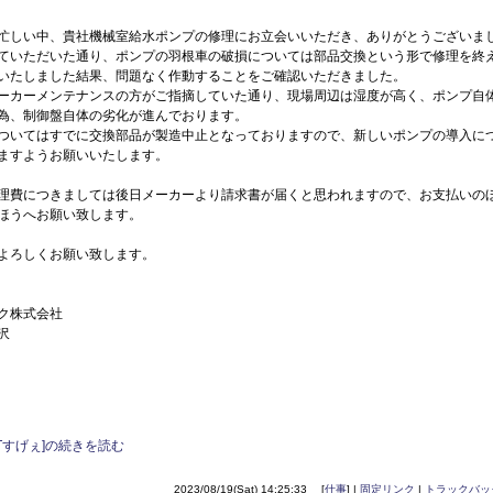
忙しい中、貴社機械室給水ポンプの修理にお立会いいただき、ありがとうございま
ていただいた通り、ポンプの羽根車の破損については部品交換という形で修理を終
いたしました結果、問題なく作動することをご確認いただきました。
ーカーメンテナンスの方がご指摘していた通り、現場周辺は湿度が高く、ポンプ自
為、制御盤自体の劣化が進んでおります。
ついてはすでに交換部品が製造中止となっておりますので、新しいポンプの導入に
ますようお願いいたします。
理費につきましては後日メーカーより請求書が届くと思われますので、お支払いの
ほうへお願い致します。
よろしくお願い致します。
ク株式会社
沢
GPTすげぇ]の続きを読む
2023/08/19(Sat) 14:25:33 [
仕事
] |
固定リンク
|
トラックバッ