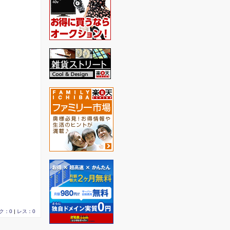
ク：0
|
レス：0