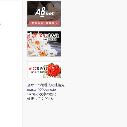
が。
当サーバ管理人の連絡先
master”＠”deme.jp
”＠”を小文字の@に
修正してください