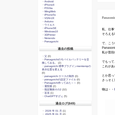
・
Android
・
iPhone4
・
PSVita
・
WingWeb
・
iPhone5s
Panas
・
VGN-UX
・
Arduino
・
ウイルス
・
iPhoneSE
私、仕事
・
Windows10
そろえる
・
3DPrinter
・
Nintendo
・
Pwnagotchi
で、こう
Panas
過去の投稿
私が普段
・
父
(0)
・
Pwnagotchiのモバイルバッテリーを交
でもって
換してみる。
(2)
これがあ
・
pwnagotchi 標準プラグインmemtempの
表示位置を変える
(0)
とか思っ
・
pwnagotchi ケースの制作
(0)
・
pwnagotchiの設定ファイル
(0)
さっそく
・
Pwnagotchi作ってみた～～
(0)
・
退院後
(2)
物は・・
・
指定難病その2
(32)
・
近況
(1)
・
ChatGPTすげぇ
(5)
過去ログ(849)
・
2026 年 01 月
(1)
・
2025 年 01 月
(2)