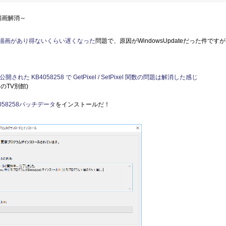
描画解消～
描画があり得ないくらい遅くなった
問題で、原因がWindowsUpdateだった件です
開された KB4058258 で GetPixel / SetPixel 関数の問題は解消した感じ
のTV別館)
4058258パッチデータ
をインストールだ！