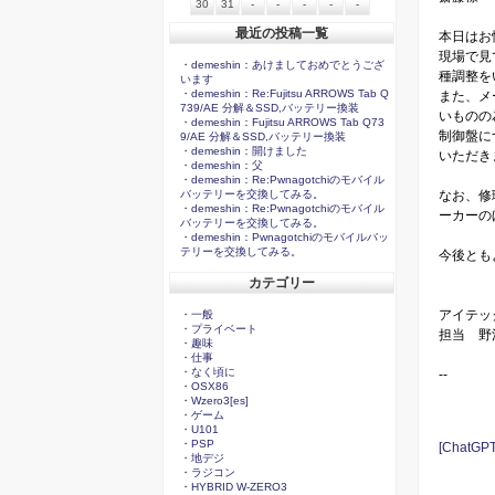
30
31
-
-
-
-
-
最近の投稿一覧
本日はお
現場で見
・
demeshin：あけましておめでとうござ
種調整を
います
・
demeshin：Re:Fujitsu ARROWS Tab Q
また、メ
739/AE 分解＆SSD,バッテリー換装
いものの
・
demeshin：Fujitsu ARROWS Tab Q73
制御盤に
9/AE 分解＆SSD,バッテリー換装
・
demeshin：開けました
いただき
・
demeshin：父
・
demeshin：Re:Pwnagotchiのモバイル
なお、修
バッテリーを交換してみる。
・
demeshin：Re:Pwnagotchiのモバイル
ーカーの
バッテリーを交換してみる。
・
demeshin：Pwnagotchiのモバイルバッ
テリーを交換してみる。
今後とも
カテゴリー
アイテッ
・
一般
・
プライベート
担当 野
・
趣味
・
仕事
・
なく頃に
--
・
OSX86
・
Wzero3[es]
・
ゲーム
・
U101
・
PSP
[Chat
・
地デジ
・
ラジコン
・
HYBRID W-ZERO3