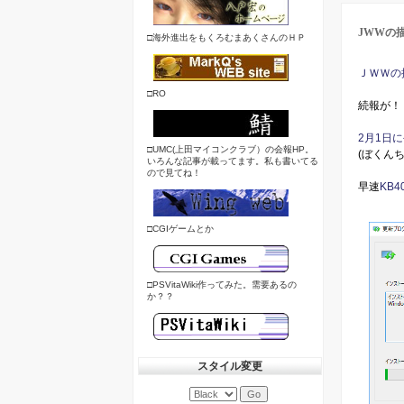
JWWの
□海外進出をもくろむまあくさんのＨＰ
ＪＷＷの
□RO
続報が！
2月1日に公
□UMC(上田マイコンクラブ）の会報HP。
(ぼくんち
いろんな記事が載ってます。私も書いてる
ので見てね！
早速
KB
□CGIゲームとか
□PSVitaWiki作ってみた。需要あるの
か？？
スタイル変更