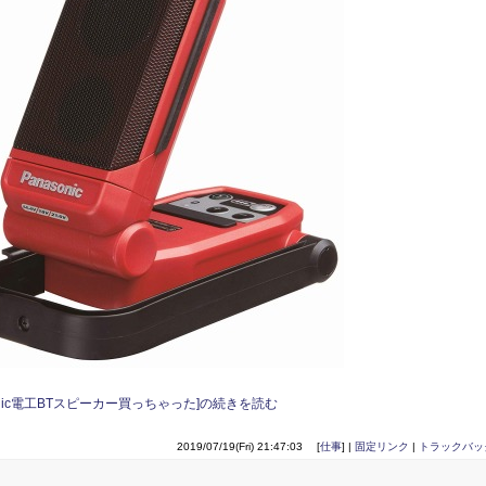
sonic電工BTスピーカー買っちゃった]の続きを読む
2019/07/19(Fri) 21:47:03 [
仕事
] |
固定リンク
|
トラックバッ