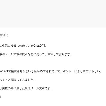
PTすげぇ
に生活に浸透し始めているChatGPT。
事のメール文章の校正などに使って、重宝しております。
hatGPTで翻訳させるという話がTVでされていて、ポケトー〇よりすごいらしい。
ちょっと実験してみました。
は実験の為作成した疑似メール文章です。
章