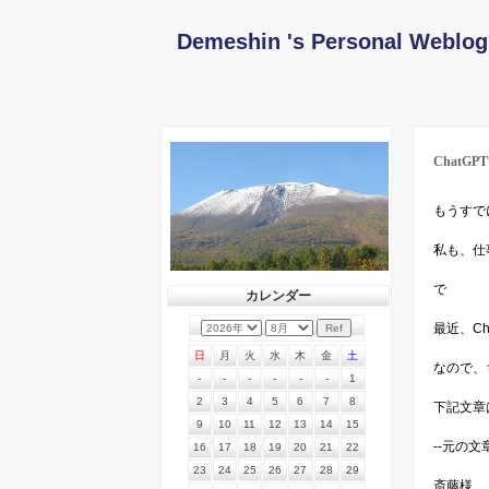
Demeshin 's Personal Weblog
ChatG
もうすで
私も、仕
で
カレンダー
最近、C
日
月
火
水
木
金
土
なので、
-
-
-
-
-
-
1
2
3
4
5
6
7
8
下記文章
9
10
11
12
13
14
15
--元の文
16
17
18
19
20
21
22
23
24
25
26
27
28
29
斎藤様