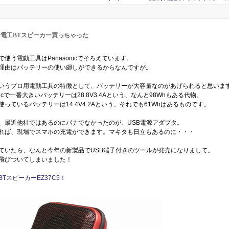
onic電工BTスピーカー買っちゃった
で使う電動工具はPanasonicでそろえています。
理由はバッテリーの使い廻しができるからなんですが。
いうプロ用電動工具の特徴として、バッテリーが大容量なのがあげられると思いま
onicで一番大きいバッテリーは28.8V3.4Aという、なんと98Whもある代物。
使っているバッテリーは14.4V4.2Aという、それでも61Whはあるものです。
、最近他社ではあるのにパナでなかったのが、USB電源アダプタ。
れば、現場でスマホの充電ができます。マキタも日立もあるのに・・・
ていたら、なんと今年の新製品でUSB端子付きのツールが発売になりまして。
飛びついてしまいました！
BTスピーカーEZ37C5！