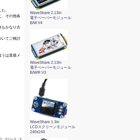
した。
WaveShare 2.13in
え、その他各
電子ペーパーモジュール
B/W V4
体もかなり古
ついてご検討
ほうは直接メ
WaveShare 2.13in
電子ペーパーモジュール
B/W/R V3
WaveShare 1.3in
LCDスクリーンモジュール
240x240
ク：0
|
レス：5